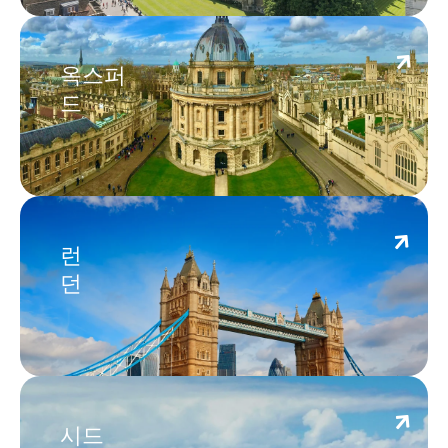
Oxford
옥스퍼
드
London
런
던
Sydney
시드