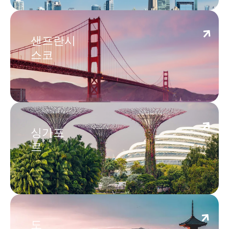
San Francisco
샌프란시
스코
Singapore
싱가포
르
Tokyo
도