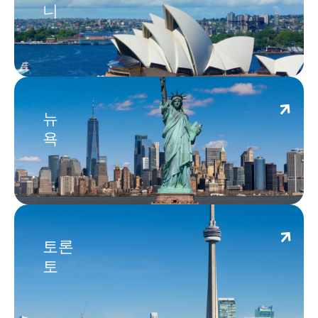
니
New York
뉴
욕
Toronto
토론
토