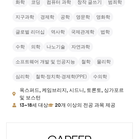
화학
코딩
컴퓨터 과학
창작 글쓰기
범죄학
지구과학
경제학
공학
영문학
영화학
글로벌 리더십
역사학
국제관계학
법학
수학
의학
나노기술
자연과학
소프트웨어 개발 및 인공지능
철학
물리학
심리학
철학·정치학·경제학(PPE)
수의학
옥스퍼드, 케임브리지, 시드니, 토론토, 싱가포르
및 보스턴
13~18세 대상
20개 이상의 전공 과목 제공