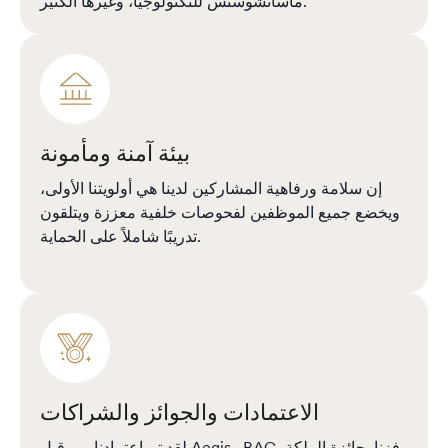
ماساتشوستس للتكنولوجيا، وغيرها الكثير.
بيئة آمنة ومأمونة
إن سلامة ورفاهية المشاركين لدينا هي أولويتنا الأولى،
ويخضع جميع الموظفين لفحوصات خلفية معززة ويتلقون
تدريبًا شاملاً على الحماية.
الاعتمادات والجوائز والشراكات
لقد تم اعتمادنا من قبل Aegis وBAC، وفزنا بجائزة الملكة