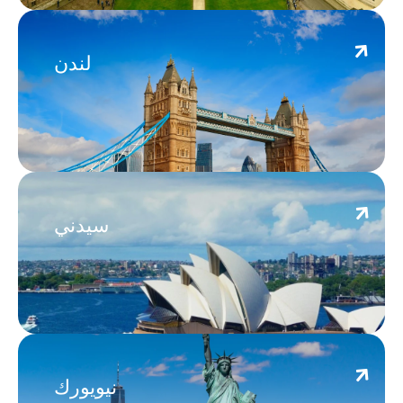
London
لندن
Sydney
سيدني
New York
نيويورك