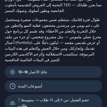
البحثية إلى العروض التقديمية بأسلوب TED — مما يعزز طلباتك
الجامعية ويطور أسلوبك وصوتك المميز.
طوال فترة إقامتك، ستتعلم ضمن مجموعات صغيرة وستحصل
على دعم يومي من مرشدين يشجعون عقلية النمو والتطور من
خلال التجربة والتعلم من الأخطاء. وقد صُمم كل برنامج حول
مخرج عملي ملموس — مثل مشروع شخصي، أو جزء من ملف
أعمال (Portfolio)، أو عرض تقديمي معتمد — ليكون دليلًا على
تقدمك وإنجازاتك. ومن خلال العيش والتعلم في هذه البيئات
المرموقة، ستكتسب الاستقلالية والزخم الأكاديمي اللازمين
للتميز في البيئات العالمية التنافسية.
13–18 عامً:
الأعمار
أسبوعان:
المدة
حجم الفصل: من 4 إلى 10 طلاب → بمتوسط 7
طلاب