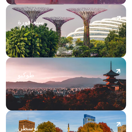
Singapore
سنغافورة
Tokyo
طوكيو
Boston
بوسطن