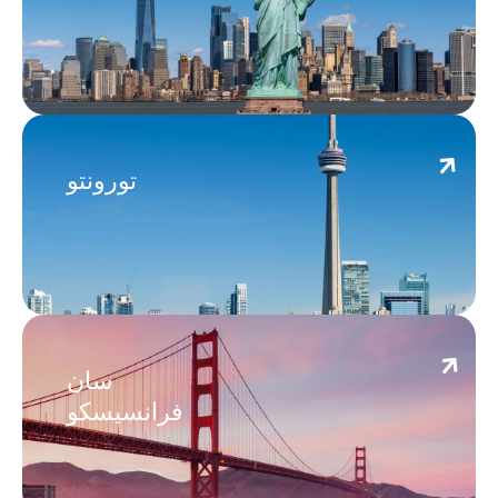
Toronto
تورونتو
San Francisco
سان
فرانسيسكو