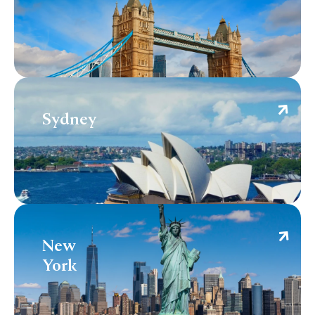
Sydney
Sydney
New York
New
York