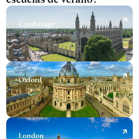
Cambridge
Cambridge
Oxford
Oxford
London
London