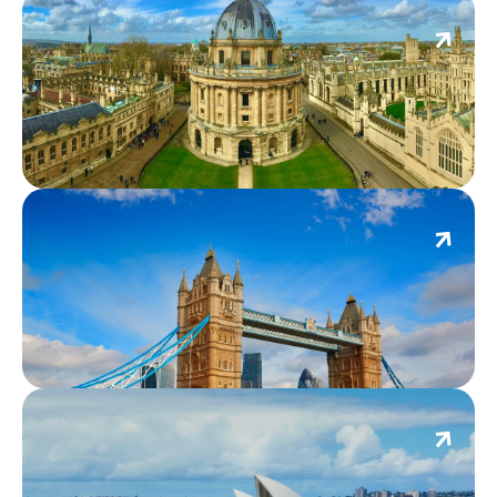
อ็อกซ์ฟอร์ด
ลอนดอน
ซิดนีย์