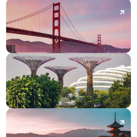
ซานฟรานซิสโก
สิงคโปร์
โตเกียว