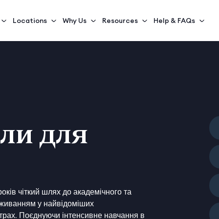
Locations
Why Us
Resources
Help & FAQs
оли для
оків чіткий шлях до академічного та
роживанням у найвідоміших
ентрах. Поєднуючи інтенсивне навчання в