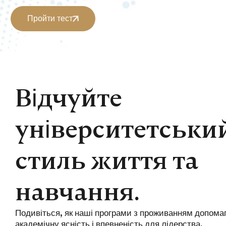
Пройти тест
Відчуйте
університетськи
стиль життя та
навчання.
Подивіться, як наші програми з проживанням допома
академічну ясність і впевненість для лідерства.