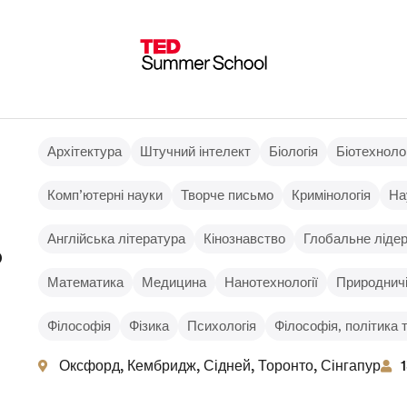
Архітектура
Штучний інтелект
Біологія
Біотехнолог
Комп’ютерні науки
Творче письмо
Кримінологія
На
Англійська література
Кінознавство
Глобальне ліде
о
Математика
Медицина
Нанотехнології
Природничі
Філософія
Фізика
Психологія
Філософія, політика 
Оксфорд, Кембридж, Сідней, Торонто, Сінгапур