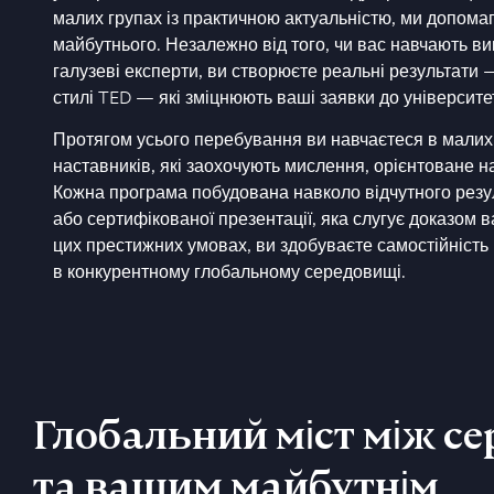
малих групах із практичною актуальністю, ми допом
майбутнього. Незалежно від того, чи вас навчають в
галузеві експерти, ви створюєте реальні результати —
стилі TED — які зміцнюють ваші заявки до університе
Протягом усього перебування ви навчаєтеся в малих 
наставників, які заохочують мислення, орієнтоване н
Кожна програма побудована навколо відчутного резу
або сертифікованої презентації, яка слугує доказом 
цих престижних умовах, ви здобуваєте самостійність і
в конкурентному глобальному середовищі.
Глобальний міст між с
та вашим майбутнім