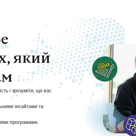
бе
х, який
ам
сть і зрозуміти, що вас
ьними інсайтами та
тніми програмами,