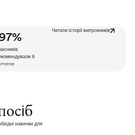
Читати історії випускників
97%
часників
екомендували б
mmerse
посіб
бхідні навички для