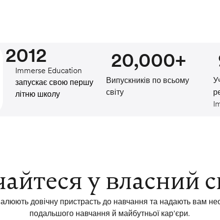
2012
20,000+
Immerse Education
Випускників по всьому
У
запускає свою першу
світу
р
літню школу
I
айтеся у власний с
алюють довічну пристрасть до навчання та надають вам нео
подальшого навчання й майбутньої кар’єри.