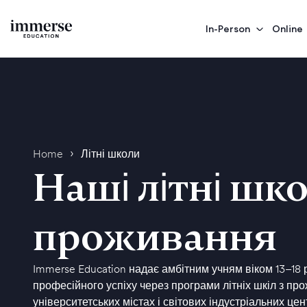
In-Person
Online
›
Home
Літні школи
Наші літні шк
проживання
Immerse Education
надає амбітним учням віком 13–18 р
професійного успіху через програми літніх шкіл з п
університетських містах і світових індустріальних ц