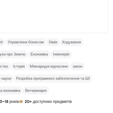
ії
Управління бізнесом
Хімія
Кодування
уки про Землю
Економіка
Інженерія
рство
Історія
Міжнародні відносини
закон
 науки
Розробка програмного забезпечення та ШІ
та економіка
Ветеринарні
13–18 років
20+ доступних предметів