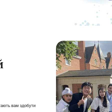
й
гають вам здобути